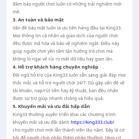
đảm bảo người chơi luôn có những trải nghiệm mới
mẻ.
3. An toàn và bảo mật
Vấn đề bảo mật luôn là ưu tiên hàng đầu tại King33.
Mọi thông tin cá nhân và giao dịch của người chơi
đều được mã hóa và bảo vệ nghiêm ngặt. Điều này
giúp người chơi yên tâm tận hưởng trò chơi mà
không lo ngại về rủi ro mất dữ liệu hay gian lận.
4. Hỗ trợ khách hàng chuyên nghiệp
Đội ngũ hỗ trợ của King33 luôn sẵn sàng giải đáp mọi
thắc mắc và hỗ trợ người chơi 24/7. Dù gặp vấn đề về
tài khoản, nạp/rút tiền hay kỹ thuật, bạn đều nhận
được sự trợ giúp nhanh chóng và hiệu quả.
5. Khuyến mãi và ưu đãi hấp dẫn
King33 thường xuyên triển khai các chương trình
khuyến mãi và ưu đãi dành
https://king333.club/
cho người chơi mới lẫn thành viên lâu năm. Đây là cơ
hội để người chơi nhận thêm phần thưởng, tăng cơ